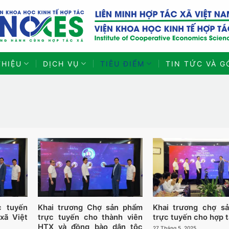
THIỆU
DỊCH VỤ
TIÊU ĐIỂM
TIN TỨC VÀ G
c tuyến
Khai trương Chợ sản phẩm
Khai trương chợ s
xã Việt
trực tuyến cho thành viên
trực tuyến cho hợp t
HTX và đồng bào dân tộc
27 Tháng 5, 2025