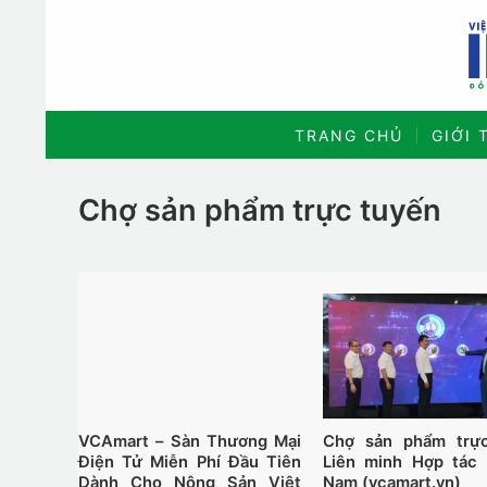
Bỏ
qua
nội
dung
TRANG CHỦ
GIỚI 
Chợ sản phẩm trực tuyến
VCAmart – Sàn Thương Mại
Chợ sản phẩm trự
Điện Tử Miễn Phí Đầu Tiên
Liên minh Hợp tác 
Dành Cho Nông Sản Việt
Nam (vcamart.vn)