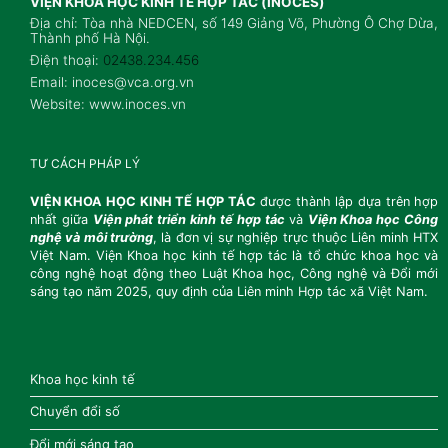
VIỆN KHOA HỌC KINH TẾ HỢP TÁC (INOCES)
Địa chỉ: Tòa nhà NEDCEN, số 149 Giảng Võ, Phường Ô Chợ Dừa,
Thành phố Hà Nội.
Điện thoại:
02438.234.456
Email: inoces@vca.org.vn
Website: www.inoces.vn
TƯ CÁCH PHÁP LÝ
VIỆN KHOA HỌC KINH TẾ HỢP TÁC
được thành lập dựa trên hợp
nhất giữa
Viện
phát triển kinh tế hợp tác
và
Viện Khoa học Công
nghệ và môi trường
, là đơn vị sự
nghiệp trực thuộc Liên minh HTX
Việt Nam. Viện Khoa học kinh tế hợp tác là tổ chức
khoa học và
công nghệ hoạt động theo Luật Khoa học, Công nghệ và Đổi mới
sáng tạo
năm 2025, quy định của Liên minh Hợp tác xã Việt Nam.
Khoa học kinh tế
Chuyển đổi số
Đổi mới sáng tạo