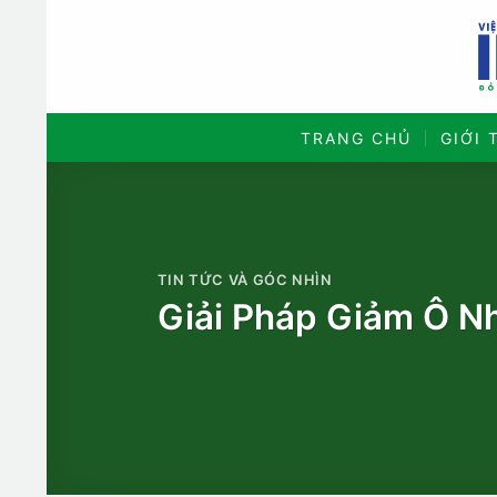
Bỏ
qua
nội
dung
TRANG CHỦ
GIỚI 
TIN TỨC VÀ GÓC NHÌN
Giải Pháp Giảm Ô Nh