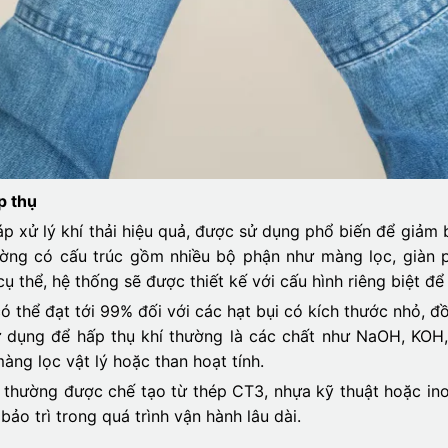
p thụ
xử lý khí thải hiệu quả, được sử dụng phổ biến để giảm bụi
ường có cấu trúc gồm nhiều bộ phận như màng lọc, giàn 
ụ thể, hệ thống sẽ được thiết kế với cấu hình riêng biệt để
có thể đạt tới 99% đối với các hạt bụi có kích thước nhỏ, đ
sử dụng để hấp thụ khí thường là các chất như NaOH, KO
màng lọc vật lý hoặc than hoạt tính.
 thường được chế tạo từ thép CT3, nhựa kỹ thuật hoặc ino
ảo trì trong quá trình vận hành lâu dài.