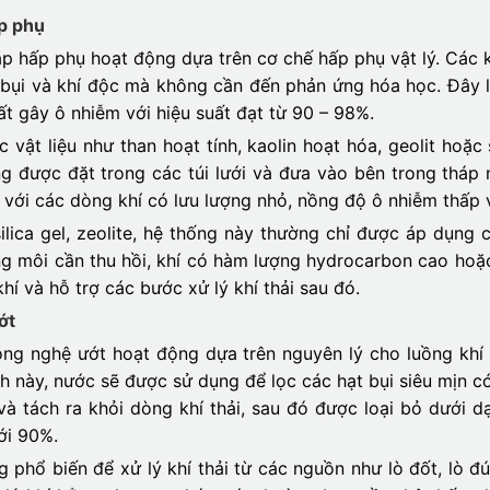
ấp phụ
p hấp phụ hoạt động dựa trên cơ chế hấp phụ vật lý. Các khí
lại bụi và khí độc mà không cần đến phản ứng hóa học. Đây 
ất gây ô nhiễm với hiệu suất đạt từ 90 – 98%.
vật liệu như than hoạt tính, kaolin hoạt hóa, geolit hoặc 
ng được đặt trong các túi lưới và đưa vào bên trong tháp n
p với các dòng khí có lưu lượng nhỏ, nồng độ ô nhiễm thấp v
silica gel, zeolite, hệ thống này thường chỉ được áp dụng 
ng môi cần thu hồi, khí có hàm lượng hydrocarbon cao hoặ
í và hỗ trợ các bước xử lý khí thải sau đó.
ớt
ng nghệ ướt hoạt động dựa trên nguyên lý cho luồng khí c
nh này, nước sẽ được sử dụng để lọc các hạt bụi siêu mịn 
i và tách ra khỏi dòng khí thải, sau đó được loại bỏ dưới
ới 90%.
phổ biến để xử lý khí thải từ các nguồn như lò đốt, lò đúc