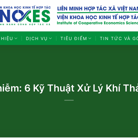
THIỆU
DỊCH VỤ
TIÊU ĐIỂM
TIN TỨC VÀ G
iễm: 6 Kỹ Thuật Xử Lý Khí T