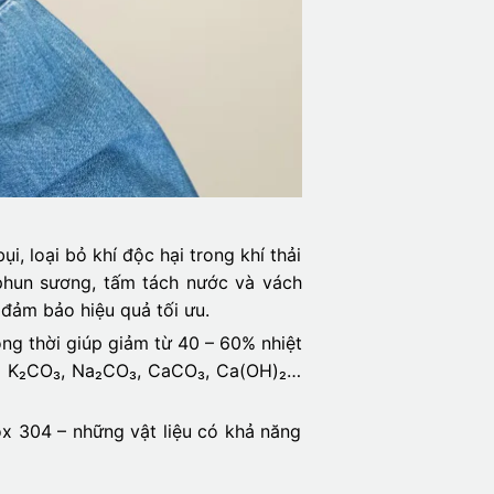
, loại bỏ khí độc hại trong khí thải
phun sương, tấm tách nước và vách
 đảm bảo hiệu quả tối ưu.
ồng thời giúp giảm từ 40 – 60% nhiệt
H, K₂CO₃, Na₂CO₃, CaCO₃, Ca(OH)₂…
x 304 – những vật liệu có khả năng