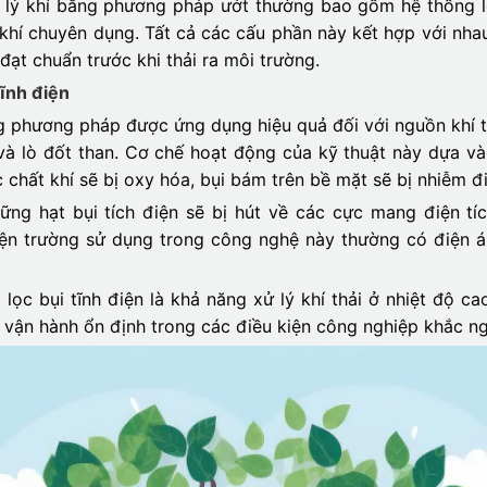
xử lý khí bằng phương pháp ướt thường bao gồm hệ thống l
a khí chuyên dụng. Tất cả các cấu phần này kết hợp với nha
đạt chuẩn trước khi thải ra môi trường.
tĩnh điện
ng phương pháp được ứng dụng hiệu quả đối với nguồn khí th
và lò đốt than. Cơ chế hoạt động của kỹ thuật này dựa v
 chất khí sẽ bị oxy hóa, bụi bám trên bề mặt sẽ bị nhiễm đi
ng hạt bụi tích điện sẽ bị hút về các cực mang điện tíc
iện trường sử dụng trong công nghệ này thường có điện á
ọc bụi tĩnh điện là khả năng xử lý khí thải ở nhiệt độ ca
 vận hành ổn định trong các điều kiện công nghiệp khắc ng