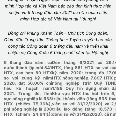
minh Hợp tác xã Việt Nam báo cáo tình hình thực hiện
nhiệm vụ 6 tháng đầu năm 2021 của Cơ quan Liên
minh Hợp tác xã Việt Nam
tại Hội nghị
Đồng chí Phùng Khánh Toản – Chủ tịch Công đoàn,
Giám đốc Trung tâm Thông tin – Tuyên truyền
báo cáo
công tác Công đoàn 6 tháng đầu năm và triển khai
nhiệm vụ Công đoàn 6 tháng cuối năm
tại Hội nghị
6 tháng đầu năm, cả
Đến tháng 6/2021 có 26.1
nước thành lập mới 841
HTX, tăng 861 HTX so với cù
HTX, cao hơn 89 HTX
kỳ năm 2020; trong đó 17.0
so với cùng kỳ năm
HTX nông nghiệp, 7.897 HTX p
2020, đạt 56,06% chỉ
nông nghiệp (trừ Quỹ TDND
tiêu kế hoạch năm
1.188 Quỹ Tín dụng nhân dâ
2021. Trong đó, lĩnh
Khu vực HTX thu hút trên 6,
vực nông nghiệp là 633
triệu thành viên (tăng 838 th
HTX (chiếm 75,36%),
viên so với 31/12/2020) và 2,
phi nông nghiệp là 208
triệu lao động (tăng 18.573 l
HTX (chiếm 24,64%);
động so với 31/12/2020), cả n