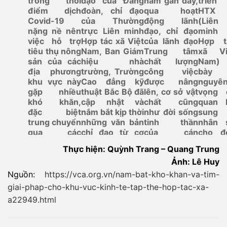
trong thời
đạo của Đảng
năm gần đây,
triển
điểm dịch
đoàn, chỉ đạo
qua hoạt
HTX
Covid-19
của Thường
động lãnh
(Liên
nặng nề nên
trực Liên minh
đạo, chỉ đạo
minh
việc hỗ trợ
Hợp tác xã Việt
của lãnh đạo
Hợp t
tiêu thụ nông
Nam, Ban Giám
Trung tâm
xã Vi
sản của các
hiệu nhà
chất lượng
Nam)
địa phương
trường, Trường
công việc
bày 
khu vực này
Cao đẳng kỹ
được nâng
nguyê
gặp nhiều
thuật Bắc Bộ đã
lên, cơ sở vật
vọng 
khó khăn,
cập nhật và
chất cũng
quan 
đặc biệt
nắm bắt kịp thời
như đời sống
sung
trung chuyển
những văn bản
tinh thần
nhân 
qua các
chỉ đạo từ cơ
của cán
cho đ
phương tiện
quan Liên minh
bộ trong
vị nh
Thực hiện: Quỳnh Trang – Quang Trung
như ô tô qua
Hợp tác xã Việt
Trung tâm
giảm t
Ảnh: Lê Huy
các vùng có
Nam.
cũng được
công
dịch.
cải thiện.
việc c
Nguồn:
https://vca.org.vn/nam-bat-kho-khan-va-tim-
cán 
giai-phap-cho-khu-vuc-kinh-te-tap-the-hop-tac-xa-
hiện n
a22949.html