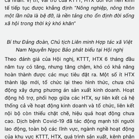
cá nhân. Vị trí, vai trò của KTTT, HTX đối với nền kinh
tế tiếp tục được khẳng định “
Nông nghiệp, nông thôn
một lần nữa là bệ đỡ, là nền tảng cho ổn định đời sống
xã hội trong thời kỳ khó khăn
“
Bí thư Đảng đoàn, Chủ tịch Liên minh Hợp tác xã Việt
Nam Nguyễn Ngọc Bảo phát biểu tại Hội nghị
Theo đánh giá của Hội nghị, KTTT, HTX 6 tháng đầu
năm tuy có tăng, nhưng tăng chậm, khó có khả năng
hoàn thành được các mục tiêu đặt ra. Một số ít HTX
thành lập mới, tổ chức lại theo hình thức, chưa chủ
động xây dựng phương án sản xuất kinh doanh. Hoạt
động hỗ trợ, phối hợp giữa các HTX, sự liên kết cả hệ
thống cả về hoạt động kinh doanh và tổ chức, liên kết
nội bộ còn thiếu chặt chẽ, hiệu quả hoạt động chưa
cao. Dịch bệnh Covid-19 đã tác động mạnh tới người
lao động, toàn bộ các lĩnh vực, ngành nghề hoạt động
của khu vực KTTT, HTX, quá trình sản xuất, kênh phân