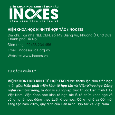
VIỆN KHOA HỌC KINH TẾ HỢP TÁC (INOCES)
Địa chỉ: Tòa nhà NEDCEN, số 149 Giảng Võ, Phường Ô Chợ Dừa,
Thành phố Hà Nội.
Điện thoại:
02438.234.456
Email: inoces@vca.org.vn
Website: www.inoces.vn
TƯ CÁCH PHÁP LÝ
VIỆN KHOA HỌC KINH TẾ HỢP TÁC
được thành lập dựa trên hợp
nhất giữa
Viện
phát triển kinh tế hợp tác
và
Viện Khoa học Công
nghệ và môi trường
, là đơn vị sự
nghiệp trực thuộc Liên minh HTX
Việt Nam. Viện Khoa học kinh tế hợp tác là tổ chức
khoa học và
công nghệ hoạt động theo Luật Khoa học, Công nghệ và Đổi mới
sáng tạo
năm 2025, quy định của Liên minh Hợp tác xã Việt Nam.