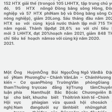
152 HTX giải thể (trong
có 105 LHHTX, tập trung chủ y
đó, 95 HTX nông
ở Đồng bằng sông Hồng, Đô
nghiệp và 57 HTX phi
Nam bộ và Đồng bằng sông C
nông nghiệp), giảm 20
Long. Sáu tháng đầu năm 202
HTX so với cùng kỳ
cả nước thành lập mới 715 TH
năm ngoái. Thành lập
đạt 28,6% so với chỉ tiêu 
mới 3 LHHTX, đạt 20%
hoạch năm 2021, giảm 848 T
chỉ tiêu kế hoạch năm
so với cùng kỳ năm 2020.
2021.
Một
Ông Huỳnh
Ông Bùi Ngọc
Ông Ngô Văn
Bà Đặ
số ý
Nam Phương
Dư – Chánh Văn
Lân – Chánh
Hương
kiến
– Cơ quan
Phòng Trường
Văn phòng
Giang
tham
Thường trực
cao đẳng kỹ
Trung tâm
Chuyê
luận
phía Nam
thuật Bắc Bộ
các Chương
viên B
tại
cho biết, khu
cho biết Thời
trình kinh tế –
Chính
Hội
vực phía
gian vừa qua
xã hội cho
sách 
nghị:
Nam đang
dưới sự lãnh
biết những
phát