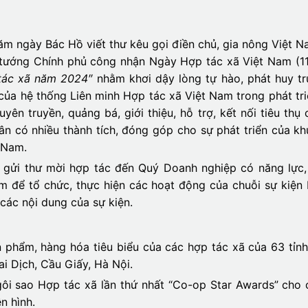
m ngày Bác Hồ viết thư kêu gọi điền chủ, gia nông Việt 
 tướng Chính phủ công nhận Ngày Hợp tác xã Việt Nam (11
tác xã năm 2024″
nhằm khơi dậy lòng tự hào, phát huy tr
 của hệ thống Liên minh Hợp tác xã Việt Nam trong phát tri
yên truyền, quảng bá, giới thiệu, hỗ trợ, kết nối tiêu thụ 
ân có nhiều thành tích, đóng góp cho sự phát triển của kh
 Nam.
n gửi thư mời hợp tác đến Quý Doanh nghiệp có năng lự
 để tổ chức, thực hiện các hoạt động của chuỗi sự kiện b
các nội dung của sự kiện.
ản phẩm, hàng hóa tiêu biểu của các hợp tác xã của 63 tỉn
i Dịch, Cầu Giấy, Hà Nội.
 ngôi sao Hợp tác xã lần thứ nhất “Co-op Star Awards” cho
n hình.