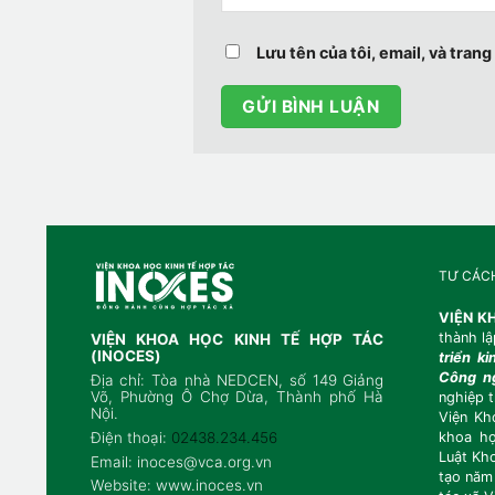
Lưu tên của tôi, email, và trang
TƯ CÁC
VIỆN K
thành l
VIỆN KHOA HỌC KINH TẾ HỢP TÁC
(INOCES)
triển k
Công n
Địa chỉ: Tòa nhà NEDCEN, số 149 Giảng
Võ, Phường Ô Chợ Dừa, Thành phố Hà
nghiệp 
Nội.
Viện Kh
Điện thoại:
02438.234.456
khoa h
Luật Kh
Email: inoces@vca.org.vn
tạo
năm
Website: www.inoces.vn