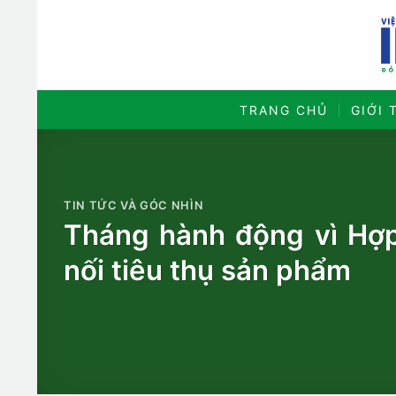
Bỏ
qua
nội
dung
TRANG CHỦ
GIỚI 
TIN TỨC VÀ GÓC NHÌN
Tháng hành động vì Hợp
nối tiêu thụ sản phẩm