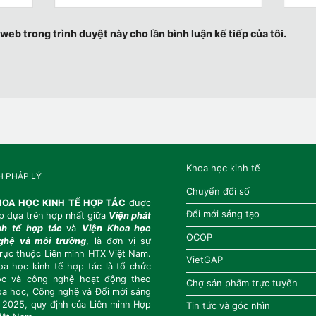
 web trong trình duyệt này cho lần bình luận kế tiếp của tôi.
Khoa học kinh tế
H PHÁP LÝ
Chuyển đổi số
HOA HỌC KINH TẾ HỢP TÁC
được
Đổi mới sáng tạo
ập dựa trên hợp nhất giữa
Viện
phát
inh tế hợp tác
và
Viện Khoa học
OCOP
ghệ và môi trường
, là đơn vị sự
trực thuộc Liên minh HTX Việt Nam.
VietGAP
oa học kinh tế hợp tác là tổ chức
ọc và công nghệ hoạt động theo
Chợ sản phẩm trực tuyến
oa học, Công nghệ và Đổi mới sáng
 2025, quy định của Liên minh Hợp
Tin tức và góc nhìn